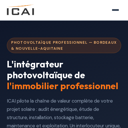
ICAI
EXPERTISES
Installation entreprise
PHOTOVOLTAÏQUE PROFESSIONNEL — BORDEAUX
Bâtiment tertiaire
& NOUVELLE-AQUITAINE
Entrepôt logistique
L'intégrateur
photovoltaïque de
Sites frigorifiques
l'immobilier professionnel
Rénovation & bâtiment existant
Collectivités
ICAI pilote la chaîne de valeur complète de votre
projet solaire : audit énergétique, étude de
SERVICES
structure, installation, stockage batterie,
Autoconsommation & stockage
maintenance et exploitation. Un interlocuteur unique,