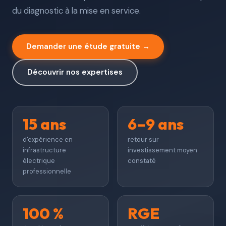
Autoconsommation collective
du diagnostic à la mise en service.
Ombrières de parking
Demander une étude gratuite →
Maintenance & exploitation
Découvrir nos expertises
Couplage bornes recharge
Zone d'intervention
15 ans
6–9 ans
Demander une étude
d'expérience en
retour sur
infrastructure
investissement moyen
électrique
constaté
professionnelle
100 %
RGE